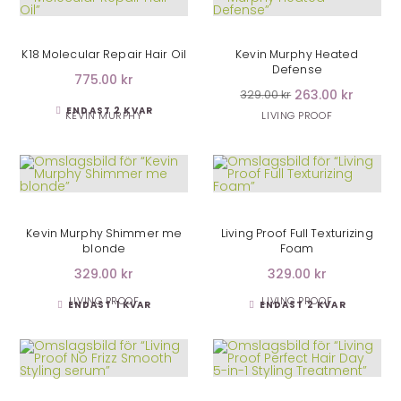
LÄGG I VARUKORG
LÄGG I VARUKORG
K18 Molecular Repair Hair Oil
Kevin Murphy Heated
Defense
775.00 kr
263.00 kr
329.00 kr
ENDAST 2 KVAR
KEVIN MURPHY
LIVING PROOF
LÄGG I VARUKORG
LÄGG I VARUKORG
Kevin Murphy Shimmer me
Living Proof Full Texturizing
blonde
Foam
329.00 kr
329.00 kr
LIVING PROOF
LIVING PROOF
ENDAST 1 KVAR
ENDAST 2 KVAR
LÄGG I VARUKORG