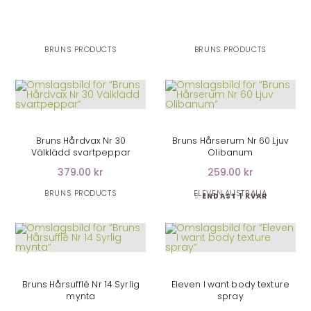
BRUNS PRODUCTS
BRUNS PRODUCTS
LÄGG I VARUKORG
LÄGG I VARUKORG
Bruns Hårdvax Nr 30
Bruns Hårserum Nr 60 Ljuv
Välklädd svartpeppar
Olibanum
379.00 kr
259.00 kr
BRUNS PRODUCTS
ELEVEN AUSTRALIA
ENDAST 1 KVAR
LÄGG I VARUKORG
LÄGG I VARUKORG
Bruns Hårsufflé Nr 14 Syrlig
Eleven I want body texture
mynta
spray