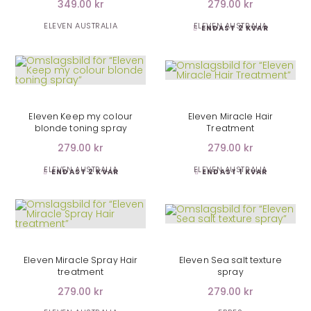
349.00 kr
279.00 kr
ELEVEN AUSTRALIA
ELEVEN AUSTRALIA
ENDAST 2 KVAR
LÄGG I VARUKORG
LÄGG I VARUKORG
Eleven Keep my colour
Eleven Miracle Hair
blonde toning spray
Treatment
279.00 kr
279.00 kr
ELEVEN AUSTRALIA
ELEVEN AUSTRALIA
ENDAST 2 KVAR
ENDAST 1 KVAR
LÄGG I VARUKORG
Eleven Miracle Spray Hair
Eleven Sea salt texture
treatment
spray
279.00 kr
279.00 kr