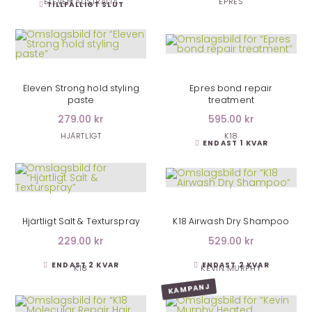
ELEVEN AUSTRALIA
EPRES
TILLFÄLLIGT SLUT
LÄGG I VARUKORG
LÄGG I VARUKORG
Eleven Strong hold styling
Epres bond repair
paste
treatment
279.00 kr
595.00 kr
HJÄRTLIGT
K18
ENDAST 1 KVAR
LÄGG I VARUKORG
LÄGG I VARUKORG
Hjärtligt Salt & Texturspray
K18 Airwash Dry Shampoo
229.00 kr
529.00 kr
ENDAST 2 KVAR
ENDAST 2 KVAR
K18
KEVIN MURPHY
KAMPANJ