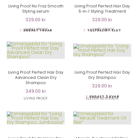
Living Proof No Frizz Smooth
Living Proof Perfect Hair Day
Styling serum
5-in-1 Styling Treatment
329.00 kr
329.00 kr
LIVING PROOF
LIVING PROOF
ENDAST 1 KVAR
TILLFÄLLIGT SLUT
LÄGG I VARUKORG
LÄGG I VARUKORG
Living Proof Perfect Hair Day
Living Proof Perfect Hair Day
Advanced Clean Dry
Dry Shampoo
Shampoo
329.00 kr
349.00 kr
ENDAST 2 KVAR
LIVING PROOF
ELEVEN AUSTRALIA
LÄGG I VARUKORG
LÄGG I VARUKORG