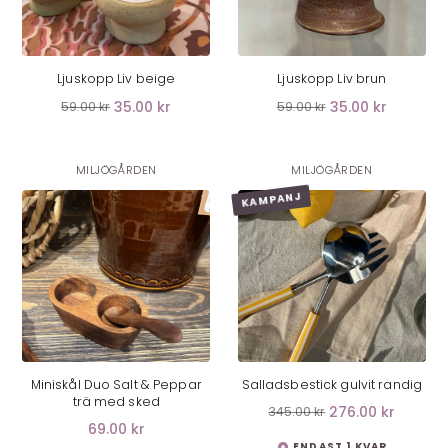
LÄGG I VARUKORG
LÄGG I VARUKORG
Ljuskopp Liv beige
Ljuskopp Liv brun
35.00 kr
35.00 kr
59.00 kr
59.00 kr
MILJÖGÅRDEN
MILJÖGÅRDEN
KAMPANJ
LÄGG I VARUKORG
LÄGG I VARUKORG
Miniskål Duo Salt & Peppar
Salladsbestick gulvit randig
trä med sked
276.00 kr
345.00 kr
69.00 kr
ENDAST 1 KVAR