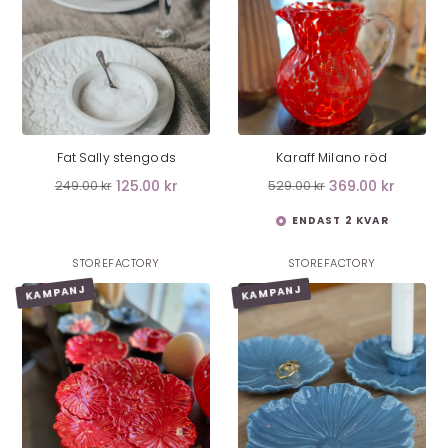
LÄGG I VARUKORG
LÄGG I VARUKORG
Fat Sally stengods
Karaff Milano röd
125.00 kr
369.00 kr
249.00 kr
529.00 kr
ENDAST 2 KVAR
STOREFACTORY
STOREFACTORY
KAMPANJ
KAMPANJ
LÄGG I VARUKORG
LÄGG I VARUKORG