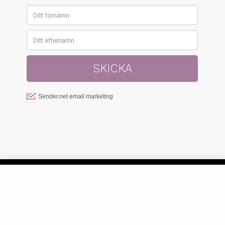
© SISTER GREEN 2023 | FRISÖRGÅRDEN
SUNDSVALL AB, SJÖGATAN 8, 852 34
SUNDSVALL,
INFO@SISTERGREEN.SE