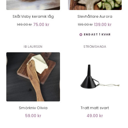
LÄGG I VARUKORG
LÄGG I VARUKORG
Skål Visby keramik låg
Slevhållare Aurora
75.00 kr
139.00 kr
149.00 kr
199.00 kr
ENDAST 1 KVAR
IB LAURSEN
STRÖMSHAGA
LÄGG I VARUKORG
LÄGG I VARUKORG
Smörkniv Olivia
Tratt matt svart
59.00 kr
49.00 kr