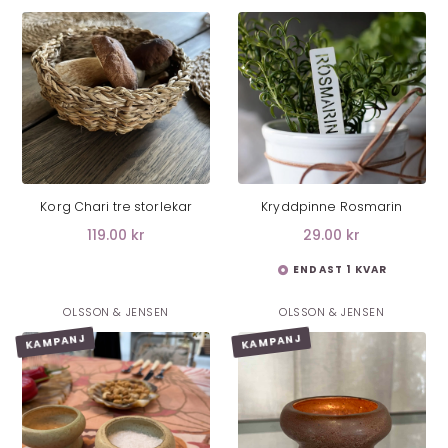
LÄGG I VARUKORG
Korg Chari tre storlekar
Kryddpinne Rosmarin
119.00
kr
29.00 kr
ENDAST 1 KVAR
OLSSON & JENSEN
OLSSON & JENSEN
KAMPANJ
KAMPANJ