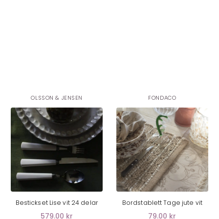
OLSSON & JENSEN
FONDACO
LÄGG I VARUKORG
LÄGG I VARUKORG
Bestickset Lise vit 24 delar
Bordstablett Tage jute vit
579.00 kr
79.00 kr