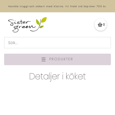
Handla tryggt och säkert med Klarna.
Fri frakt vid köp över 700 kr.
0
PRODUKTER
Detaljer i köket