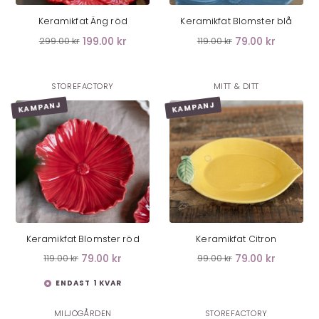
Keramikfat Äng röd
Keramikfat Blomster blå
199.00 kr
79.00 kr
299.00 kr
119.00 kr
STOREFACTORY
MITT & DITT
KAMPANJ
KAMPANJ
LÄGG I VARUKORG
LÄGG I VARUKORG
Keramikfat Blomster röd
Keramikfat Citron
79.00 kr
79.00 kr
119.00 kr
99.00 kr
ENDAST 1 KVAR
MILJÖGÅRDEN
STOREFACTORY