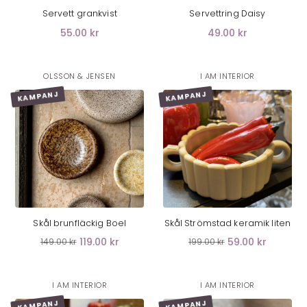
Servett grankvist
Servettring Daisy
55.00 kr
49.00 kr
OLSSON & JENSEN
I AM INTERIOR
KAMPANJ
KAMPANJ
LÄGG I VARUKORG
LÄGG I VARUKORG
Skål brunfläckig Boel
Skål Strömstad keramik liten
119.00 kr
59.00 kr
149.00 kr
199.00 kr
I AM INTERIOR
I AM INTERIOR
KAMPANJ
KAMPANJ