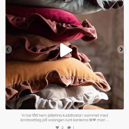
Vi har fått hem jättefina kuddfodral i sammet med
...
kontrastfärg på volangen runt kanterna 🌺🤎 man
2
1