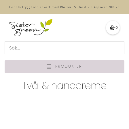
Handla tryggt och säkert med Klarna.
Fri frakt vid köp över 700 kr.
0
PRODUKTER
Tvål & handcreme