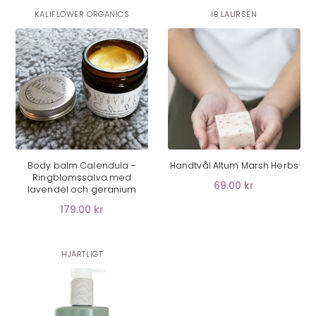
KALIFLOWER ORGANICS
IB LAURSEN
LÄGG I VARUKORG
LÄGG I VARUKORG
Body balm Calendula –
Handtvål Altum Marsh Herbs
Ringblomssalva med
69.00 kr
lavendel och geranium
179.00 kr
HJÄRTLIGT