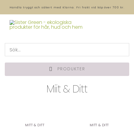
Handla tryggt och säkert med Klarna.
Fri frakt vid köp över 700 kr.
PRODUKTER
Miit & Ditt
MITT & DITT
MITT & DITT