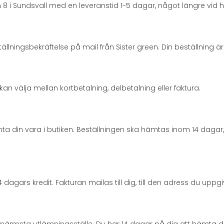
 8 i Sundsvall med en leveranstid 1-5 dagar, något längre vid 
tällningsbekräftelse på mail från Sister green. Din beställning
an välja mellan kortbetalning, delbetalning eller faktura.
 din vara i butiken. Beställningen ska hämtas inom 14 dagar, 
 dagars kredit. Fakturan mailas till dig, till den adress du uppgi
 närmsta utlämningsställe. Du har 14 dagar på dig att hämta ditt p