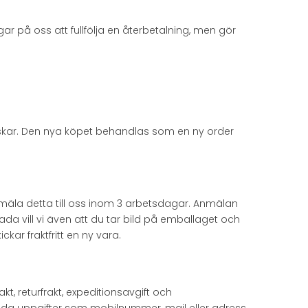
gar på oss att fullfölja en återbetalning, men gör
önskar. Den nya köpet behandlas som en ny order
nmäla detta till oss inom 3 arbetsdagar. Anmälan
kada vill vi även att du tar bild på emballaget och
kar fraktfritt en ny vara.
t, returfrakt, expeditionsavgift och