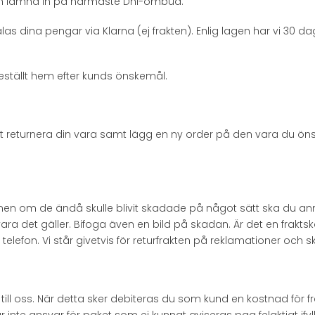
och lämna in på närmaste Dhl-ombud.
las dina pengar via Klarna (ej frakten). Enlig lagen har vi 30 da
eställt hem efter kunds önskemål.
 att returnera din vara samt lägg en ny order på den vara du 
s, men om de ändå skulle blivit skadade på något sätt ska du a
 vara det gäller. Bifoga även en bild på skadan. Är det en frakts
lefon. Vi står givetvis för returfrakten på reklamationer och skic
ll oss. När detta sker debiteras du som kund en kostnad för frak