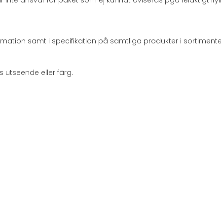
ar inte ansvar för paket som ej kunnat aviseras pga felaktigt if
ormation samt i specifikation på samtliga produkter i sortimente
s utseende eller färg.