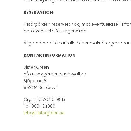
hanteringsavgift som för närvarande är 350 kr. Vi t
RESERVATION
Frisörgården reserverar sig mot eventuella fel i inf
och eventuella fel i lagersaldo.
Vi garanterar inte att alla bilder exakt återger varan
KONTAKTINFORMATION
Sister Green
c/o Frisörgården Sundsvall AB
Sjögatan 8
852 34 Sundsvall
Org nr. 559030-9513
Tel. 060-124080
info@sistergreen.se