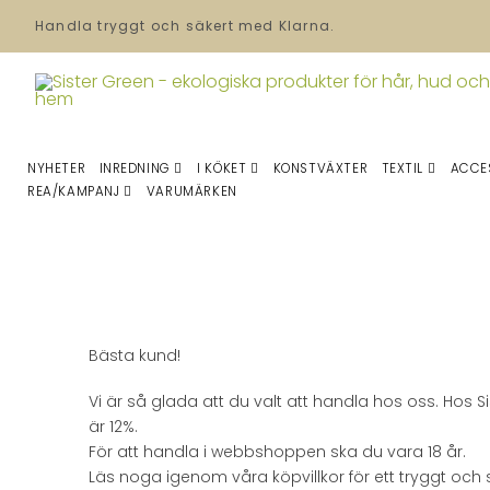
Handla tryggt och säkert med Klarna.
NYHETER
INREDNING
I KÖKET
KONSTVÄXTER
TEXTIL
ACCE
REA/KAMPANJ
VARUMÄRKEN
Bästa kund!
Vi är så glada att du valt att handla hos oss. Hos
är 12%.
För att handla i webbshoppen ska du vara 18 år.
Läs noga igenom våra köpvillkor för ett tryggt och 