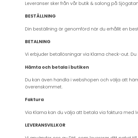
Leveranser sker från vår butik & salong på Sjögatan
BESTÄLLNING
Din beställning är genomförd när du erhållit en bes
BETALNING
Vi erbjuder betallösningar via Klarna check-out. Du k
Hämta och betala i butiken
Du kan även handla i webshopen och välja att hämta
överenskommet.
Faktura
Via Klarna kan du välja att betala via faktura med 14
LEVERANSVILLKOR
Vi använder oss av DHL, som levererar ditt paket till