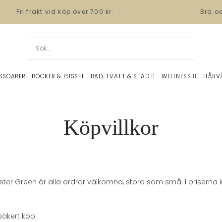
Fri frakt vid köp över 700 kr.
Bra o
SSOARER
BÖCKER & PUSSEL
BAD, TVÄTT & STÄD
WELLNESS
HÅRV
Köpvillkor
 Sister Green är alla ordrar välkomna, stora som små. I priser
säkert köp.