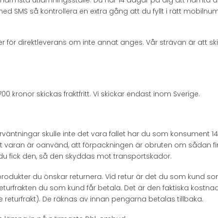
 SMS så kontrollera en extra gång att du fyllt i rätt mobilnumme
r för direktleverans om inte annat anges. Vår strävan är att ski
0 kronor skickas fraktfritt. Vi skickar endast inom Sverige.
väntningar skulle inte det vara fallet har du som konsument 14 da
t varan är oanvänd, att förpackningen är obruten om sådan fin
du fick den, så den skyddas mot transportskador.
odukter du önskar returnera. Vid retur är det du som kund som 
 det returfrakten du som kund får betala. Det är den faktiska kos
e returfrakt). De räknas av innan pengarna betalas tillbaka.