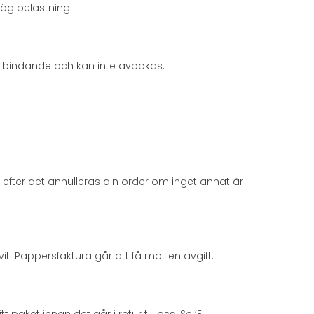
hög belastning.
 är bindande och kan inte avbokas.
efter det annulleras din order om inget annat är
vit. Pappersfaktura går att få mot en avgift.
aket innan det går i retur till oss. Se ’Ej