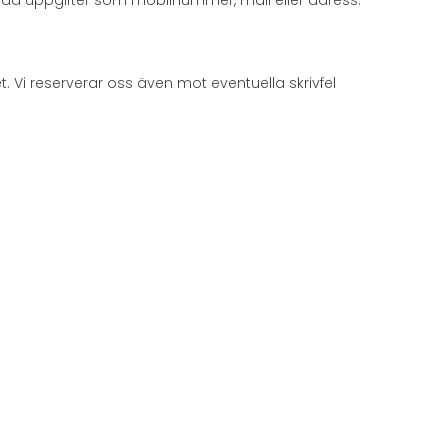
yllda uppgifter som mobilnummer, mail eller adress.
t. Vi reserverar oss även mot eventuella skrivfel