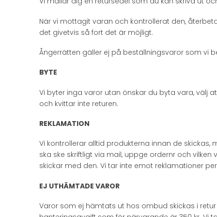
Vi mailar dig en retursedel som du kan skriva ut 
När vi mottagit varan och kontrollerat den, återbeta
det givetvis så fort det är möjligt.
Ångerrätten gäller ej på beställningsvaror som vi b
BYTE
Vi byter inga varor utan önskar du byta vara, välj
och kvittar inte returen.
REKLAMATION
Vi kontrollerar alltid produkterna innan de skicka
ska ske skriftligt via mail, uppge ordernr och vilken
skickar med den. Vi tar inte emot reklamationer per te
EJ UTHÄMTADE VAROR
Varor som ej hämtats ut hos ombud skickas i retur ti