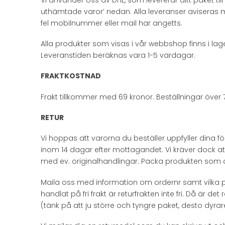
uthämtade varor’ nedan. Alla leveranser aviseras med
fel mobilnummer eller mail har angetts.
Alla produkter som visas i vår webbshop finns i lage
Leveranstiden beräknas vara 1-5 vardagar.
FRAKTKOSTNAD
Frakt tillkommer med 69 kronor. Beställningar över 70
RETUR
Vi hoppas att varorna du beställer uppfyller dina för
inom 14 dagar efter mottagandet. Vi kräver dock at
med ev. originalhandlingar. Packa produkten som 
Maila oss med information om ordernr samt vilka pr
handlat på fri frakt är returfrakten inte fri. Då är
(tänk på att ju större och tyngre paket, desto dyrar