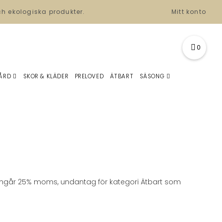
ch ekologiska produkter.
Mitt konto
0
ÅRD
SKOR & KLÄDER
PRELOVED
ÄTBART
SÄSONG
na ingår 25% moms, undantag för kategori Ätbart som