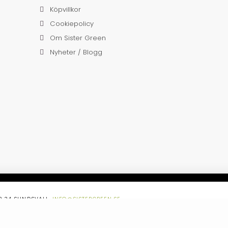
Köpvillkor
Cookiepolicy
Om Sister Green
Nyheter / Blogg
52 34 SUNDSVALL,
INFO@SISTERGREEN.SE