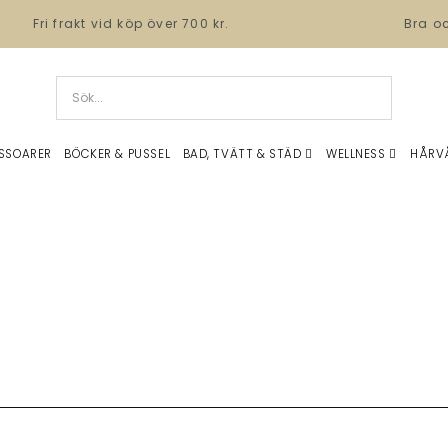
Fri frakt vid köp över 700 kr.
Bra o
SSOARER
BÖCKER & PUSSEL
BAD, TVÄTT & STÄD
WELLNESS
HÅRV