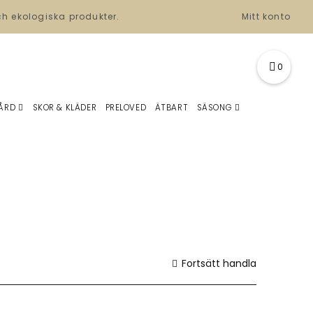
ch ekologiska produkter.
Mitt konto
0
ÅRD
SKOR & KLÄDER
PRELOVED
ÄTBART
SÄSONG
Fortsätt handla