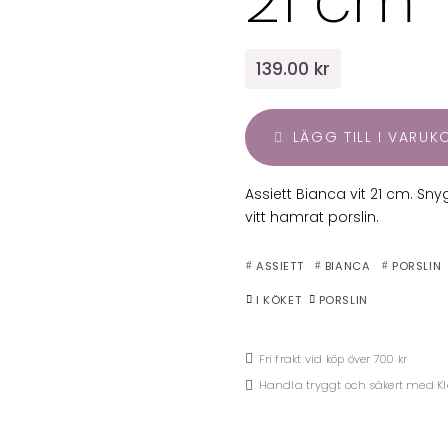
21 cm
139.00 kr
LÄGG TILL I VARU
Assiett Bianca vit 21 cm. Sny
vitt hamrat porslin.
ASSIETT
BIANCA
PORSLIN
I KÖKET
PORSLIN
Fri frakt vid köp över 700 kr
Handla tryggt och säkert med K