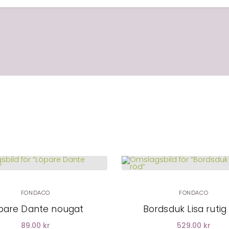
LÄGG I
LÄGG I
VARUKORG
VARUKORG
FONDACO
FONDACO
pare Dante nougat
Bordsduk Lisa rutig
89.00 kr
529.00 kr