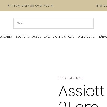
Fri frakt vid köp över 700 kr.
Bra o
SSOARER
BÖCKER & PUSSEL
BAD, TVÄTT & STÄD
WELLNESS
HÅRV
OLSSON & JENSEN
Assiett