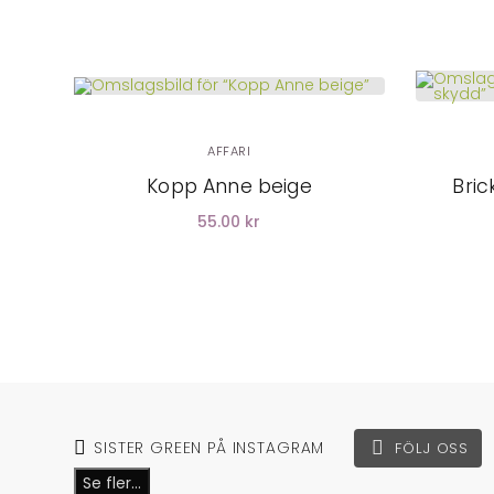
LÄGG I
VARUKORG
AFFARI
Kopp Anne beige
Bri
55.00 kr
SISTER GREEN PÅ INSTAGRAM
FÖLJ OSS
Se fler...