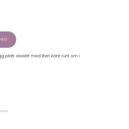
KORG
gg platt assiett med liten kant runt om i
larna