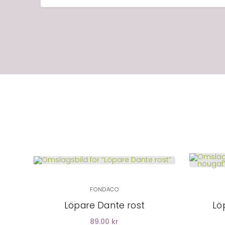
LÄGG I
VARUKORG
FONDACO
Löpare Dante rost
Lö
89.00 kr