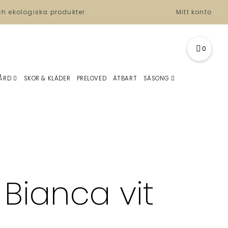
ch ekologiska produkter.
Mitt konto
0
ÅRD
SKOR & KLÄDER
PRELOVED
ÄTBART
SÄSONG
 Bianca vit