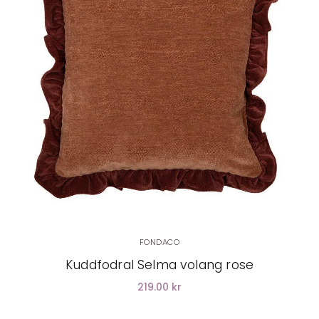
LÄGG I VARUKORG
FONDACO
Kuddfodral Selma volang rose
219.00 kr