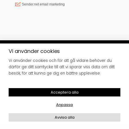
Vi använder cookies
Vi använder cookies och för att gå vidare behöver du
© SISTER GREEN 2023 | FRISÖRGÅRDEN
därför ge ditt samtycke till att vi sparar viss data om ditt
SUNDSVALL AB, SJÖGATAN 8, 852 34
SUNDSVALL,
INFO@SISTERGREEN.SE
besök, för att kunna ge dig en bättre upplevelse.
Giftfritt och
ekologiskt för hår,
Acceptera alla
hud och hem
Anpassa
Avvisa alla