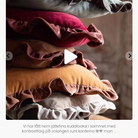
Vi har fått hem jättefina kuddfodral i sammet med
...
kontrastfärg på volangen runt kanterna 🌺🤎 man