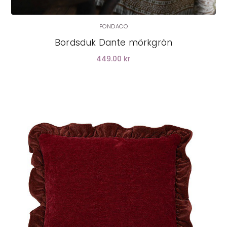
FONDACO
Bordsduk Dante mörkgrön
449.00 kr
LÄGG I VARUKORG