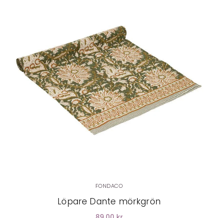
LÄGG I VARUKORG
FONDACO
Löpare Dante mörkgrön
89.00 kr