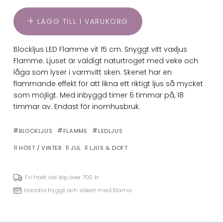
LÄGG TILL I VARUKORG
Blockljus LED Flamme vit 15 cm. Snyggt vitt vaxljus
Flamme. Ljuset är väldigt naturtroget med veke och
låga som lyser i varmvitt sken. Skenet har en
flammande effekt för att likna ett riktigt ljus så mycket
som möjligt. Med inbyggd timer 6 timmar på, 18
timmar av. Endast för inomhusbruk.
BLOCKLJUS
FLAMME
LEDLJUS
HÖST / VINTER
JUL
LJUS & DOFT
Fri frakt vid köp över 700 kr
Handla tryggt och säkert med Klarna