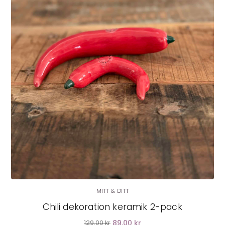
LÄGG I VARUKORG
MITT & DITT
Chili dekoration keramik 2-pack
89.00 kr
129.00 kr