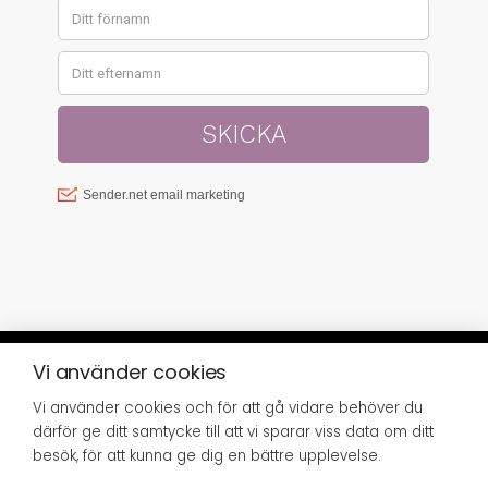
Vi använder cookies
Vi använder cookies och för att gå vidare behöver du
© SISTER GREEN 2023 | FRISÖRGÅRDEN
därför ge ditt samtycke till att vi sparar viss data om ditt
SUNDSVALL AB, SJÖGATAN 8, 852 34
SUNDSVALL,
INFO@SISTERGREEN.SE
besök, för att kunna ge dig en bättre upplevelse.