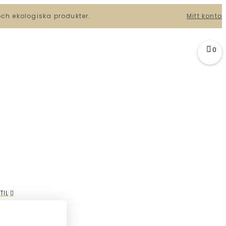
och ekologiska produkter.
Mitt konto
0
TIL