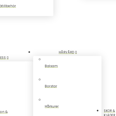
ätillbehör
HÅRVÅRD
NESS
Balsam
Borstar
Hårkurer
SKOR &
ion &
KLÄDER