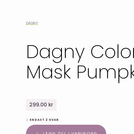
DAGNY
Dagny Color
Mask Pumpk
299.00 kr
ENDAST 2 KVAR
LÄGG TILL I VARUKORG