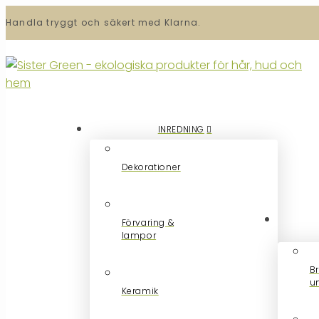
Handla tryggt och säkert med Klarna.
INREDNING
Dekorationer
Förvaring &
lampor
Br
u
Keramik