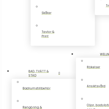
Tr
Skålar
Tavlor &
Print
WELL
Rökelser
BAD, TVÄTT &
STÄD
Ansiktsvård
Badrumstillbehör
Oljor, bodylot
Rengöring &