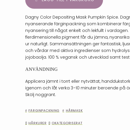
Dagny Color Depositing Mask Pumpkin Spice. Dagn
nyanserande färginpackning som kombinerar fär
nyansering till något enkelt och lekfullt i vardagen
flerdimensionella pigment får du jämna, nyansrika
ur naturligt. Sammansättningen ger fantastisk, lju
och vårdar med aktiva ingredienser som hydroly
jojobaolja. 100 % vegansk och utvecklad samt testa
ANVÄNDNING
Applicera jämnt i torrt eller nytvättat, handdukst
igenom och låt verka 3–10 minuter beroende på ön
Skölj noggrant.
FÄRGINPACKNING
HÅRMASK
HÅRKURER
OKATEGORISERAT