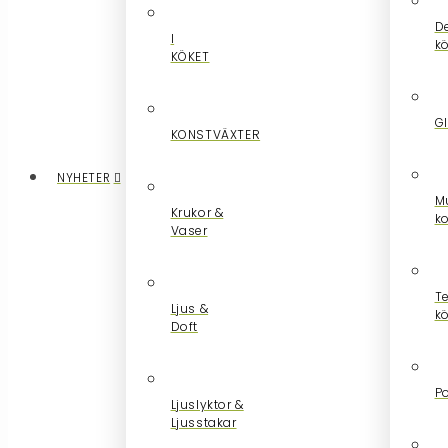
De
I
k
KÖKET
G
KONSTVÄXTER
NYHETER
M
Krukor &
k
Vaser
Te
Ljus &
k
Doft
Po
Ljuslyktor &
Ljusstakar