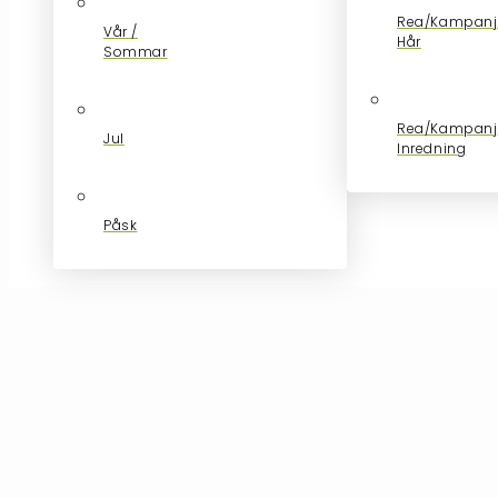
Rea/Kampanj
Vår /
Hår
Sommar
Rea/Kampanj
Jul
Inredning
Påsk