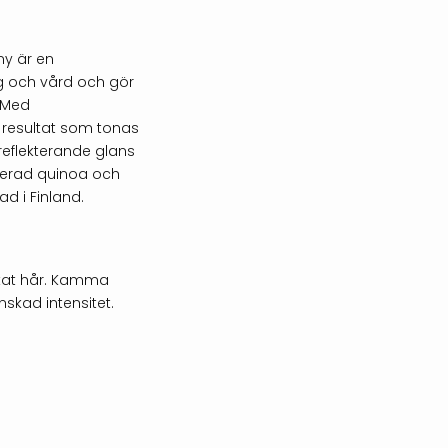
y är en
g och vård och gör
. Med
 resultat som tonas
sreflekterande glans
serad quinoa och
d i Finland.
orkat hår. Kamma
skad intensitet.