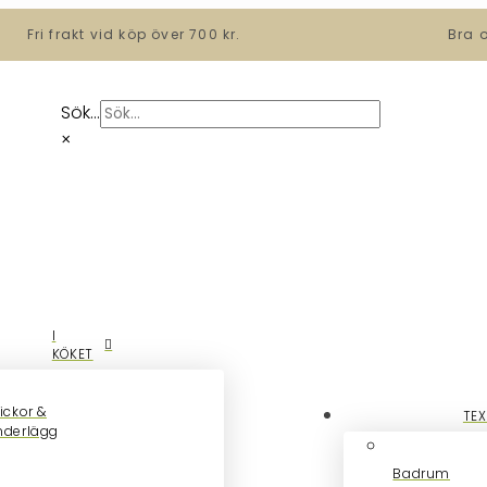
Fri frakt vid köp över 700 kr.
Bra 
Sök...
×
I
KÖKET
ickor &
TEX
nderlägg
Badrum