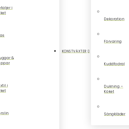
taljer i
öket
Dekoration
las
Förvaring
KONSTVÄXTER
uggar &
oppar
Kuddfodral
xtil i
Dukning –
öket
Köket
rslin
Sängkläder