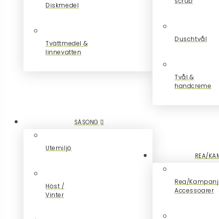
scrub
Diskmedel
Duschtvål
Tvättmedel &
linnevatten
Tvål &
handcreme
SÄSONG
Utemiljö
REA/KA
Rea/Kampanj
Höst /
Accessoarer
Vinter