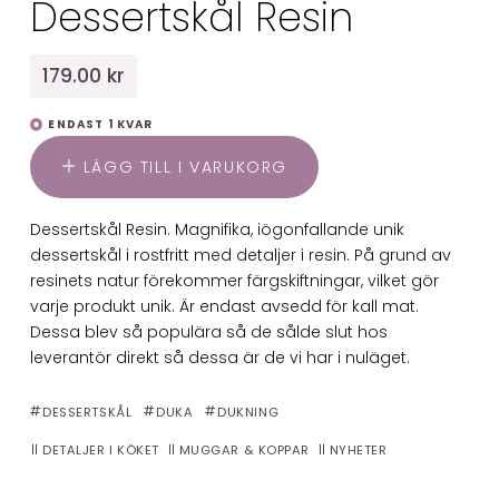
Dessertskål Resin
179.00 kr
ENDAST 1 KVAR
LÄGG TILL I VARUKORG
Dessertskål Resin. Magnifika, iögonfallande unik
dessertskål i rostfritt med detaljer i resin. På grund av
resinets natur förekommer färgskiftningar, vilket gör
varje produkt unik. Är endast avsedd för kall mat.
Dessa blev så populära så de sålde slut hos
leverantör direkt så dessa är de vi har i nuläget.
DESSERTSKÅL
DUKA
DUKNING
DETALJER I KÖKET
MUGGAR & KOPPAR
NYHETER