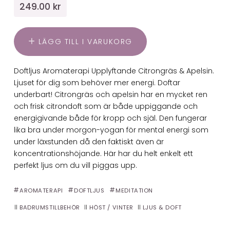
249.00 kr
LÄGG TILL I VARUKORG
Doftljus Aromaterapi Upplyftande Citrongräs & Apelsin.
Ljuset för dig som behöver mer energi. Doftar
underbart! Citrongräs och apelsin har en mycket ren
och frisk citrondoft som är både uppiggande och
energigivande både för kropp och själ. Den fungerar
lika bra under morgon-yogan för mental energi som
under läxstunden då den faktiskt även är
koncentrationshöjande. Här har du helt enkelt ett
perfekt ljus om du vill piggas upp.
AROMATERAPI
DOFTLJUS
MEDITATION
BADRUMSTILLBEHÖR
HÖST / VINTER
LJUS & DOFT