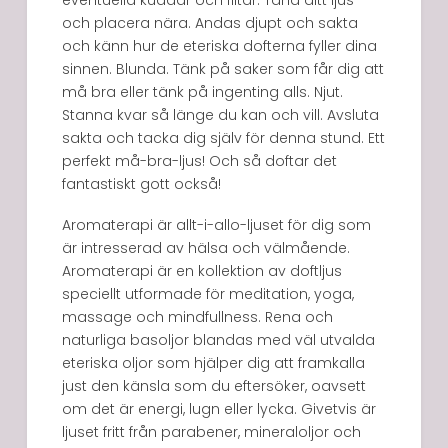
och placera nära. Andas djupt och sakta
och känn hur de eteriska dofterna fyller dina
sinnen. Blunda. Tänk på saker som får dig att
må bra eller tänk på ingenting alls. Njut.
Stanna kvar så länge du kan och vill. Avsluta
sakta och tacka dig själv för denna stund. Ett
perfekt må-bra-ljus! Och så doftar det
fantastiskt gott också!
Aromaterapi är allt-i-allo-ljuset för dig som
är intresserad av hälsa och välmående.
Aromaterapi är en kollektion av doftljus
speciellt utformade för meditation, yoga,
massage och mindfullness. Rena och
naturliga basoljor blandas med väl utvalda
eteriska oljor som hjälper dig att framkalla
just den känsla som du eftersöker, oavsett
om det är energi, lugn eller lycka. Givetvis är
ljuset fritt från parabener, mineraloljor och