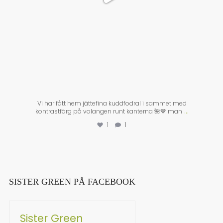
Vi har fått hem jättefina kuddfodral i sammet med
...
kontrastfärg på volangen runt kanterna 🌺🤎 man
1
1
SISTER GREEN PÅ FACEBOOK
Sister Green