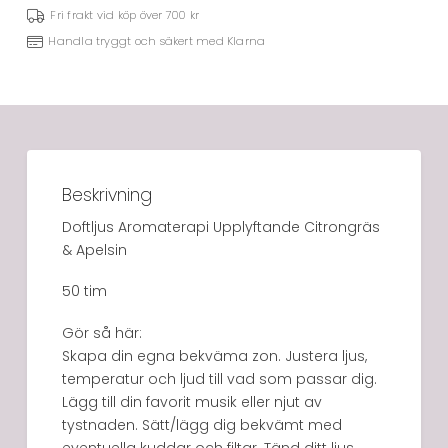
Fri frakt vid köp över 700 kr
Handla tryggt och säkert med Klarna
Beskrivning
Doftljus Aromaterapi Upplyftande Citrongräs
& Apelsin
50 tim
Gör så här:
Skapa din egna bekväma zon. Justera ljus,
temperatur och ljud till vad som passar dig.
Lägg till din favorit musik eller njut av
tystnaden. Sätt/lägg dig bekvämt med
eventuella kuddar och filtar. Tänd ditt ljus