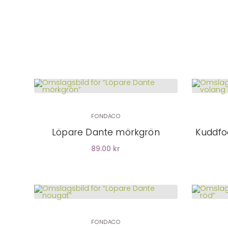
LÄGG I
VARUKORG
FONDACO
Löpare Dante mörkgrön
Kuddfo
89.00 kr
LÄGG I
VARUKORG
FONDACO