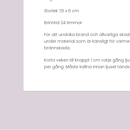
Storlek 7,5 x 5 cm
Brinntid 24 timmar
För att undvika brand och allvarliga skador
under material som är känsligt för värme 
brännskada.
Korta veken till knappt 1 cm varje gång lju
per gång. Måste kallna innan ljuset tänds