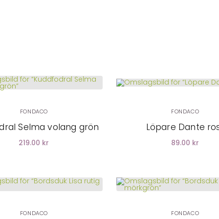
LÄGG I
LÄGG I
VARUKORG
VARUKORG
FONDACO
FONDACO
dral Selma volang grön
Löpare Dante ro
219.00 kr
89.00 kr
LÄGG I
VARUKORG
FONDACO
FONDACO