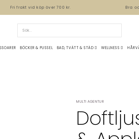
Fri frakt vid köp över 700 kr.
Bra o
SSOARER
BÖCKER & PUSSEL
BAD, TVÄTT & STÄD
WELLNESS
HÅRV
MULTI AGENTUR
Doftlj