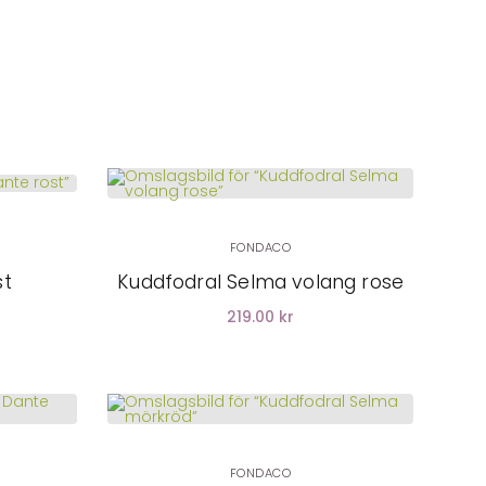
LÄGG I
VARUKORG
FONDACO
st
Kuddfodral Selma volang rose
219.00 kr
LÄGG I
VARUKORG
FONDACO