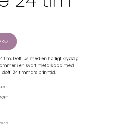
e 24 tim
KORG
 tim. Doftljus med en härligt kryddig
 Kommer i en svart metallkopp med
 doft. 24 timmars brinntid.
VAX
DOFT
larna