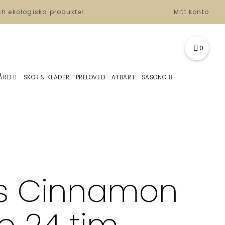
ch ekologiska produkter.
Mitt konto
0
ÅRD
SKOR & KLÄDER
PRELOVED
ÄTBART
SÄSONG
us Cinnamon