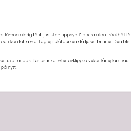
 lämna aldrig tänt ljus utan uppsyn. Placera utom räckhåll för ba
och kan fatta eld. Tag ej i plåtburken då ljuset brinner. Den b
set ska tändas. Tändstickor eller avklippta vekar får ej lämnas i
 på nytt.