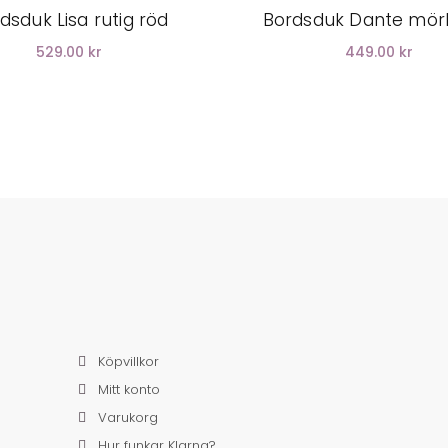
dsduk Lisa rutig röd
Bordsduk Dante mör
529.00 kr
449.00 kr
Köpvillkor
Mitt konto
Varukorg
Hur funkar Klarna?