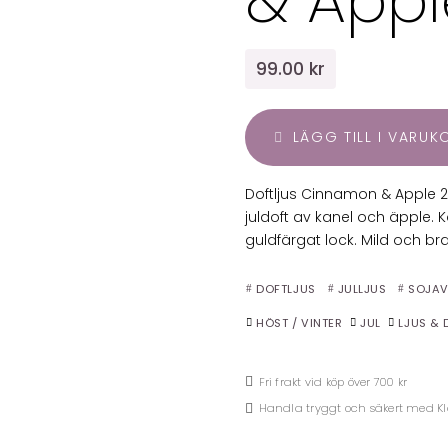
& Appl
99.00 kr
LÄGG TILL I VARU
Doftljus Cinnamon & Apple 24
juldoft av kanel och äpple.
guldfärgat lock. Mild och bra
DOFTLJUS
JULLJUS
SOJA
HÖST / VINTER
JUL
LJUS & 
Fri frakt vid köp över 700 kr
Handla tryggt och säkert med K