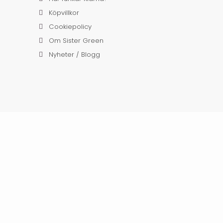
Köpvillkor
Cookiepolicy
Om Sister Green
Nyheter / Blogg
52 34 SUNDSVALL,
INFO@SISTERGREEN.SE