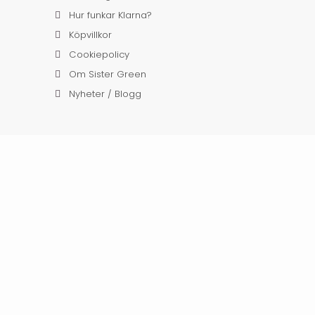
Hur funkar Klarna?
Köpvillkor
Cookiepolicy
Om Sister Green
Nyheter / Blogg
52 34 SUNDSVALL,
INFO@SISTERGREEN.SE