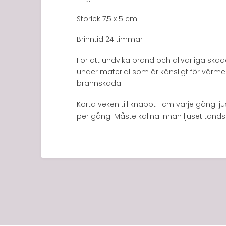
Storlek 7,5 x 5 cm
Brinntid 24 timmar
För att undvika brand och allvarliga skador
under material som är känsligt för värme 
brännskada.
Korta veken till knappt 1 cm varje gång lju
per gång. Måste kallna innan ljuset tänds