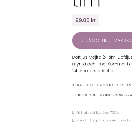
tim
99.00 kr
LÄGG TILL I VARU
Doftljus Mojito 24 tim. Doftlj
mynta och lime. Kommer i e
24 timmars brinntid.
DOFTLJUS
MOJITO
SOJAV
LJUS & DOFT
OKATEGORISER
Fri frakt vid köp över 700 kr
Handla tryggt och säkert med K