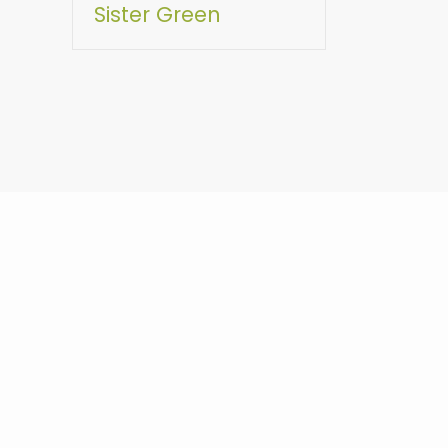
Sister Green
© SISTER GREEN 2023 | FRISÖRGÅRDEN SUNDSVALL AB, SJÖGATAN 8, 8