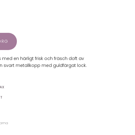
KORG
us med en härligt frisk och fräsch doft av
n svart metallkopp med guldfärgat lock.
AX
AT
larna