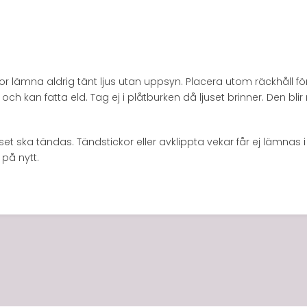
 lämna aldrig tänt ljus utan uppsyn. Placera utom räckhåll för ba
och kan fatta eld. Tag ej i plåtburken då ljuset brinner. Den b
set ska tändas. Tändstickor eller avklippta vekar får ej lämnas i
 på nytt.