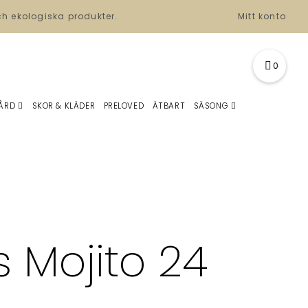
ch ekologiska produkter.
Mitt konto
0
ÅRD
SKOR & KLÄDER
PRELOVED
ÄTBART
SÄSONG
s Mojito 24