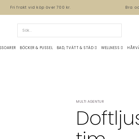
Fri frakt vid köp över 700 kr.
Bra o
SSOARER
BÖCKER & PUSSEL
BAD, TVÄTT & STÄD
WELLNESS
HÅRV
MULTI AGENTUR
Doftlju