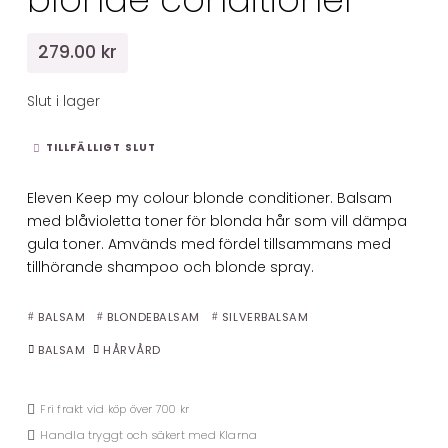
279.00 kr
Slut i lager
TILLFÄLLIGT SLUT
Eleven Keep my colour blonde conditioner. Balsam
med blåvioletta toner för blonda hår som vill dämpa
gula toner. Amvänds med fördel tillsammans med
tillhörande shampoo och blonde spray.
BALSAM
BLONDEBALSAM
SILVERBALSAM
BALSAM
HÅRVÅRD
Fri frakt vid köp över 700 kr
Handla tryggt och säkert med Klarna