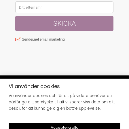
Vi använder cookies
Vi använder cookies och för att gå vidare behöver du
© SISTER GREEN 2023 | FRISÖRGÅRDEN
därför ge ditt samtycke till att vi sparar viss data om ditt
SUNDSVALL AB, SJÖGATAN 8, 852 34
SUNDSVALL,
INFO@SISTERGREEN.SE
besök, för att kunna ge dig en bättre upplevelse.
Giftfritt och
Acceptera alla