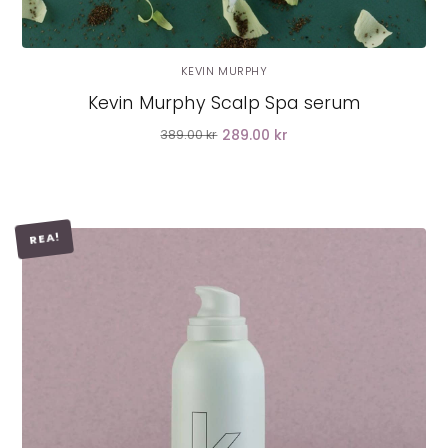
KEVIN MURPHY
Kevin Murphy Scalp Spa serum
289.00 kr
389.00 kr
REA!
LÄGG I VARUKORG