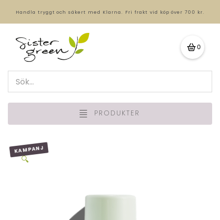
Handla tryggt och säkert med Klarna.
Fri frakt vid köp över 700 kr.
0
PRODUKTER
KAMPANJ
🔍