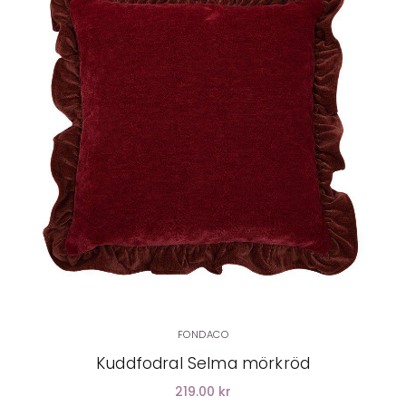
LÄGG I VARUKORG
FONDACO
Kuddfodral Selma mörkröd
219.00 kr