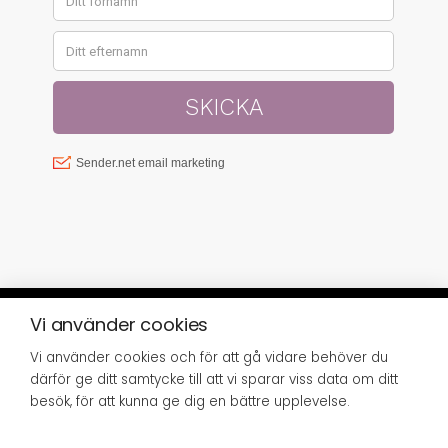
Vi använder cookies
Vi använder cookies och för att gå vidare behöver du
© SISTER GREEN 2023 | FRISÖRGÅRDEN
därför ge ditt samtycke till att vi sparar viss data om ditt
SUNDSVALL AB, SJÖGATAN 8, 852 34
SUNDSVALL,
INFO@SISTERGREEN.SE
besök, för att kunna ge dig en bättre upplevelse.
Giftfritt och