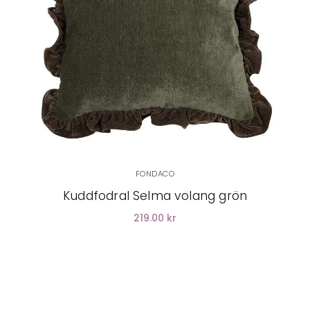
LÄGG I VARUKORG
FONDACO
Kuddfodral Selma volang grön
219.00 kr