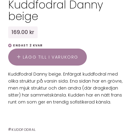
Kuddfodral Danny
beige
169.00 kr
ENDAST 2 KVAR
LÄGG TILL I VARUKORG
Kuddfodral Danny beige. Enfärgat kuddfodral med
olika struktur på varsin sida. Ena sidan har en grövre,
men mjuk struktur och den andra (där dragkedjan
sitter) har sammetskänsla. Kudden har en nätt frans
runt om som ger en trendig sofistikerad känsla.
KUDDFODRAL