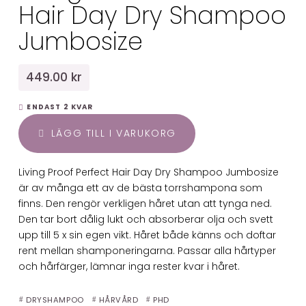
Hair Day Dry Shampoo
Jumbosize
449.00 kr
ENDAST 2 KVAR
LÄGG TILL I VARUKORG
Living Proof Perfect Hair Day Dry Shampoo Jumbosize
är av många ett av de bästa torrshampona som
finns. Den rengör verkligen håret utan att tynga ned.
Den tar bort dålig lukt och absorberar olja och svett
upp till 5 x sin egen vikt. Håret både känns och doftar
rent mellan shamponeringarna. Passar alla hårtyper
och hårfärger, lämnar inga rester kvar i håret.
DRYSHAMPOO
HÅRVÅRD
PHD