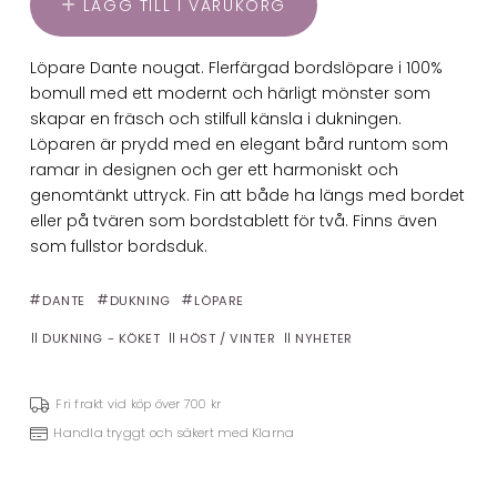
LÄGG TILL I VARUKORG
Löpare Dante nougat. Flerfärgad bordslöpare i 100%
bomull med ett modernt och härligt mönster som
skapar en fräsch och stilfull känsla i dukningen.
Löparen är prydd med en elegant bård runtom som
ramar in designen och ger ett harmoniskt och
genomtänkt uttryck. Fin att både ha längs med bordet
eller på tvären som bordstablett för två. Finns även
som fullstor bordsduk.
DANTE
DUKNING
LÖPARE
DUKNING - KÖKET
HÖST / VINTER
NYHETER
Fri frakt vid köp över 700 kr
Handla tryggt och säkert med Klarna