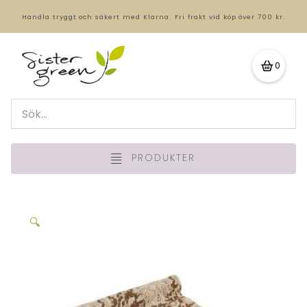
Handla tryggt och säkert med Klarna.
Fri frakt vid köp över 700 kr.
0
PRODUKTER
🔍