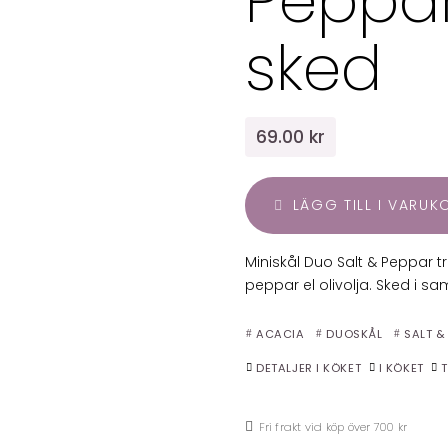
Peppa
sked
69.00 kr
LÄGG TILL I VARU
Miniskål Duo Salt & Peppar tr
peppar el olivolja. Sked i s
ACACIA
DUOSKÅL
SALT &
DETALJER I KÖKET
I KÖKET
Fri frakt vid köp över 700 kr