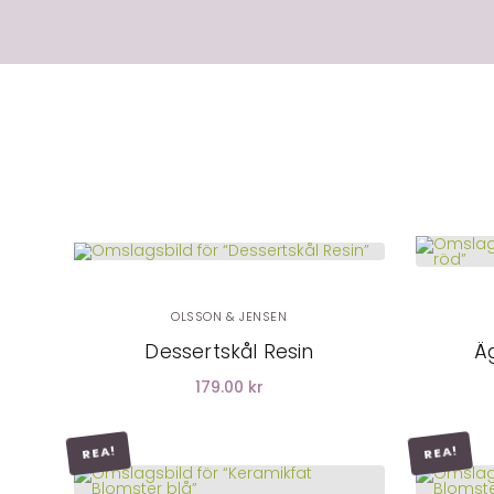
LÄGG I
VARUKORG
OLSSON & JENSEN
Dessertskål Resin
Ä
179.00 kr
REA!
REA!
LÄGG I
VARUKORG