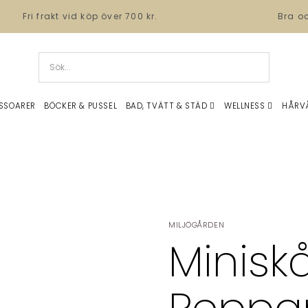
Fri frakt vid köp över 700 kr.
Bra o
SSOARER
BÖCKER & PUSSEL
BAD, TVÄTT & STÄD
WELLNESS
HÅRV
MILJÖGÅRDEN
Minisk