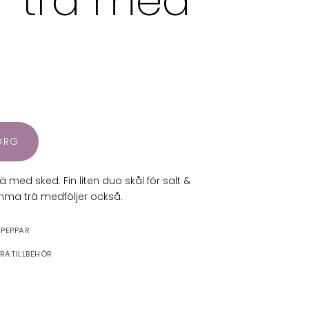
r trä med
KORG
ä med sked. Fin liten duo skål för salt &
amma trä medföljer också.
 PEPPAR
TRÄTILLBEHÖR