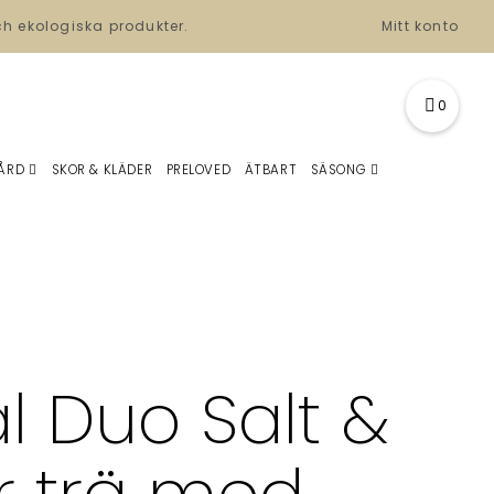
ch ekologiska produkter.
Mitt konto
0
ÅRD
SKOR & KLÄDER
PRELOVED
ÄTBART
SÄSONG
ål Duo Salt &