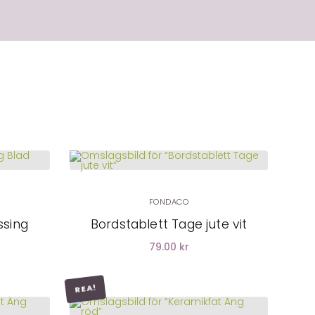
LÄGG I
VARUKORG
FONDACO
ssing
Bordstablett Tage jute vit
79.00 kr
REA!
LÄGG I
VARUKORG