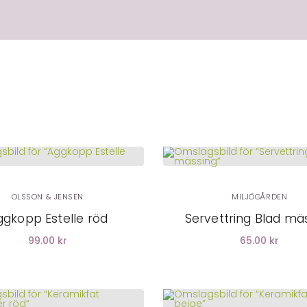
OLSSON & JENSEN
MILJÖGÅRDEN
ggkopp Estelle röd
Servettring Blad mä
99.00 kr
65.00 kr
LÄGG I
VARUKORG