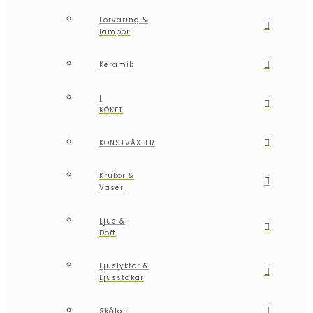
Förvaring &
lampor
Keramik
I
LÄGG I
LÄGG I
LÄGG I
LÄGG I
KÖKET
VARUKORG
VARUKORG
VARUKORG
VARUKORG
KONSTVÄXTER
Krukor &
Vaser
Ljus &
Doft
Ljuslyktor &
Ljusstakar
Skålar