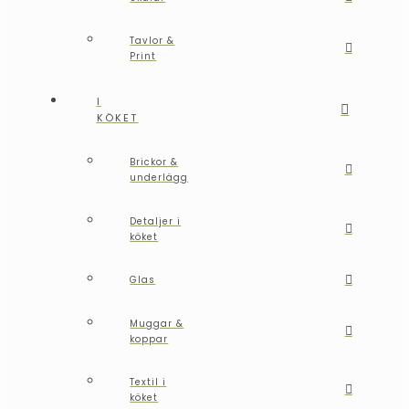
Tavlor &
Print
I
KÖKET
Brickor &
underlägg
Detaljer i
köket
Glas
Muggar &
koppar
Textil i
köket