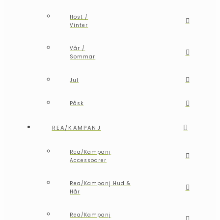
Höst /
Vinter
Vår /
Sommar
Jul
Påsk
REA/KAMPANJ
Rea/Kampanj
Accessoarer
Rea/Kampanj Hud &
Hår
Rea/Kampanj