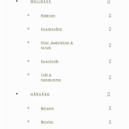
WELLNESS
Rökelser
Ansiktsvård
Oljor, bodylotion &
scrub
Duschtvål
Tvål &
handcreme
HÅRVÅRD
Balsam
Borstar