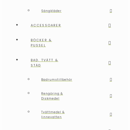
Sängkläder
ACCESSOARER
BÖCKER &
PUSSEL
BAD, TVÄTT &
STÄD
Badrumstillbehör
Rengöring &
Diskmedel
Tvättmedel &
linnevatten