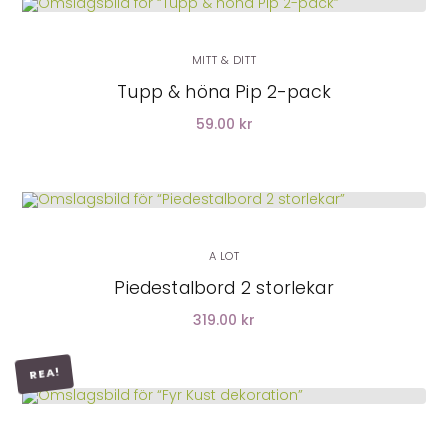
LÄGG I VARUKORG
MITT & DITT
Tupp & höna Pip 2-pack
59.00 kr
LÄGG I VARUKORG
A LOT
Piedestalbord 2 storlekar
319.00 kr
REA!