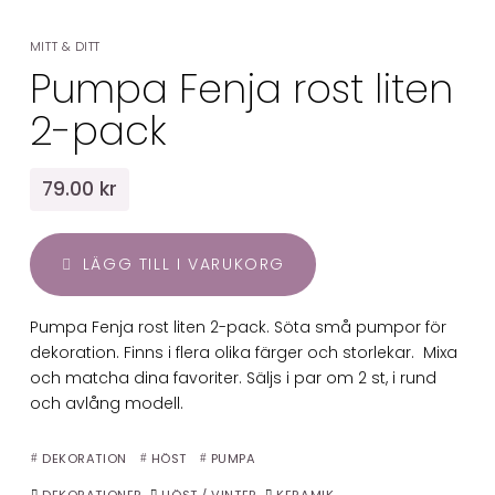
MITT & DITT
Pumpa Fenja rost liten
2-pack
79.00 kr
LÄGG TILL I VARUKORG
Pumpa Fenja rost liten 2-pack. Söta små pumpor för
dekoration. Finns i flera olika färger och storlekar. Mixa
och matcha dina favoriter. Säljs i par om 2 st, i rund
och avlång modell.
DEKORATION
HÖST
PUMPA
DEKORATIONER
HÖST / VINTER
KERAMIK