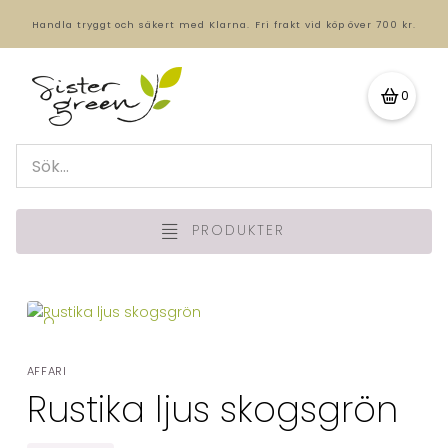
Handla tryggt och säkert med Klarna.
Fri frakt vid köp över 700 kr.
0
PRODUKTER
🔍
AFFARI
Rustika ljus skogsgrön