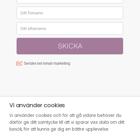
Vi använder cookies
Vi använder cookies och för att gå vidare behöver du
© SISTER GREEN 2023 | FRISÖRGÅRDEN
därför ge ditt samtycke till att vi sparar viss data om ditt
SUNDSVALL AB, SJÖGATAN 8, 852 34
SUNDSVALL,
INFO@SISTERGREEN.SE
besök, för att kunna ge dig en bättre upplevelse.