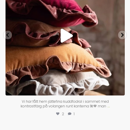
Vi har fått hem jättefina kuddfodral i sammet med
...
kontrastfärg på volangen runt kanterna 🌺🤎 man
2
1