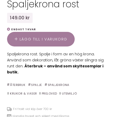
Spaljekrona rost
149.00 kr
ENDAST 1 KVAR
LÄGG TILL I VARUKORG
Spaljekrona rost. Spalje i form av en hög krona.
Använd som dekoration, låt gröna växter slingra sig
runt den.
Återbruk – använd som skyltexemplar i
butik.
ÅTERBRUK
SPALJE
SPALJEKRONA
KRUKOR & VASER
PRELOVED
UTEMILJÖ
Fri frakt vid köp över 700 kr
Handla tryggt och säkert med Klarna