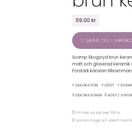
brun k
59.00 kr
LÄGG TILL I VARU
Svamp Skogsryd brun keram
matt och glaserad keramik s
Förstärk känslan tillsammans
DEKORATION
HÖST
SVAM
DEKORATIONER
HÖST / VINTE
Fri frakt vid köp över 700 kr
Handla tryggt och säkert med K