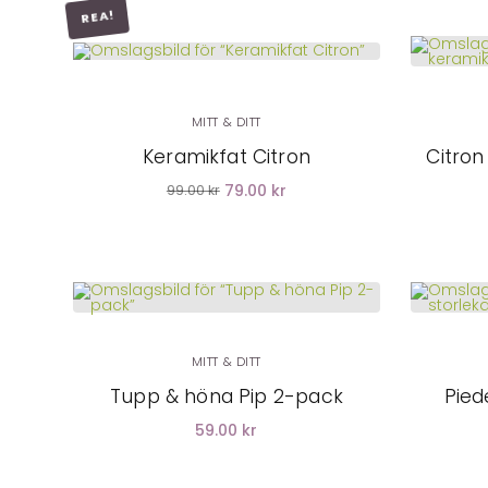
REA!
LÄGG I
VARUKORG
MITT & DITT
Keramikfat Citron
Citron
79.00 kr
99.00 kr
LÄGG I
VARUKORG
MITT & DITT
Tupp & höna Pip 2-pack
Pied
59.00 kr