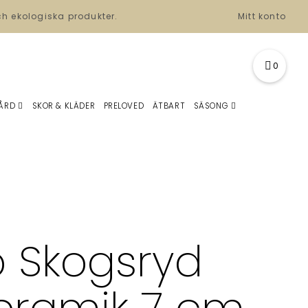
ch ekologiska produkter.
Mitt konto
0
ÅRD
SKOR & KLÄDER
PRELOVED
ÄTBART
SÄSONG
 Skogsryd