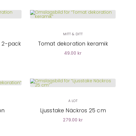
MITT & DITT
k 2-pack
Tomat dekoration keramik
49.00 kr
A LOT
on
Ljusstake Näckros 25 cm
279.00 kr