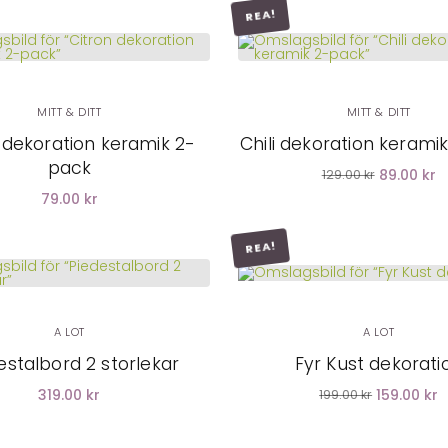
REA!
LÄGG I
VARUKORG
MITT & DITT
MITT & DITT
 dekoration keramik 2-
Chili dekoration kerami
pack
89.00 kr
129.00 kr
79.00 kr
REA!
LÄGG I
VARUKORG
A LOT
A LOT
estalbord 2 storlekar
Fyr Kust dekorati
319.00 kr
159.00 kr
199.00 kr