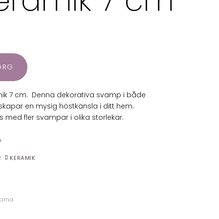
eramik 7 cm
KORG
ik 7 cm. Denna dekorativa svamp i både
kapar en mysig höstkänsla i ditt hem.
 med fler svampar i olika storlekar.
P
R
KERAMIK
larna