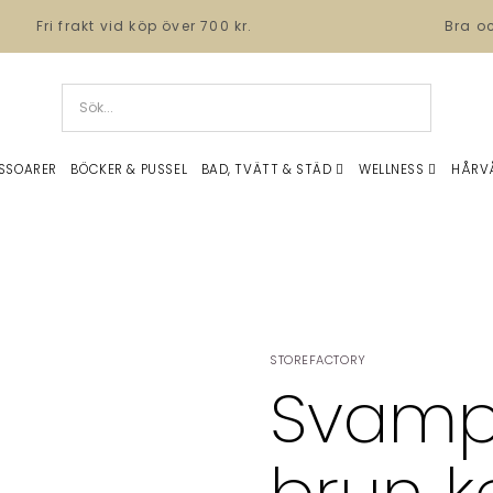
Fri frakt vid köp över 700 kr.
Bra o
SSOARER
BÖCKER & PUSSEL
BAD, TVÄTT & STÄD
WELLNESS
HÅRV
STOREFACTORY
Svamp