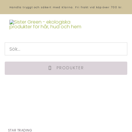
Handla tryggt och säkert med Klarna.
Fri frakt vid köp över 700 kr.
PRODUKTER
STAR TRADING