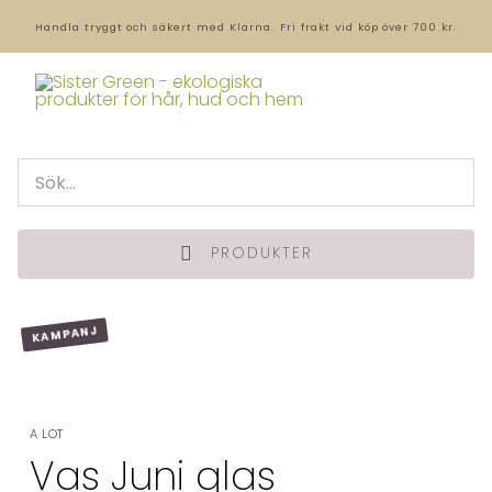
Handla tryggt och säkert med Klarna.
Fri frakt vid köp över 700 kr.
PRODUKTER
KAMPANJ
A LOT
Vas Juni glas