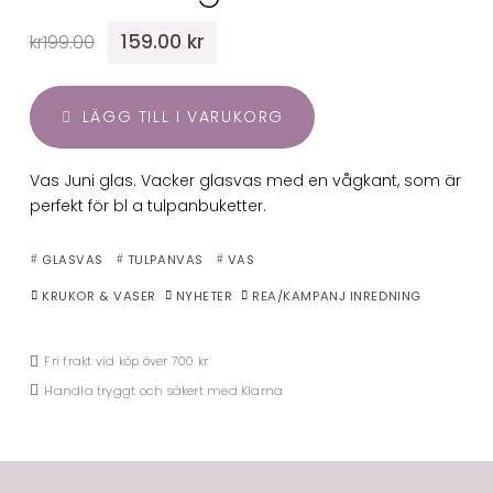
159.00 kr
kr199.00
LÄGG TILL I VARUKORG
Vas Juni glas. Vacker glasvas med en vågkant, som är
perfekt för bl a tulpanbuketter.
GLASVAS
TULPANVAS
VAS
KRUKOR & VASER
NYHETER
REA/KAMPANJ INREDNING
Fri frakt vid köp över 700 kr
Handla tryggt och säkert med Klarna