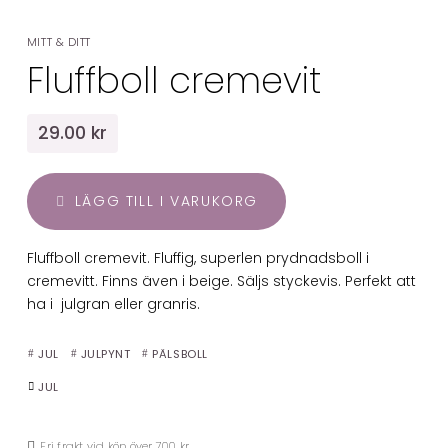
MITT & DITT
Fluffboll cremevit
29.00 kr
LÄGG TILL I VARUKORG
Fluffboll cremevit. Fluffig, superlen prydnadsboll i
cremevitt. Finns även i beige. Säljs styckevis. Perfekt att
ha i julgran eller granris.
JUL
JULPYNT
PÄLSBOLL
JUL
Fri frakt vid köp över 700 kr