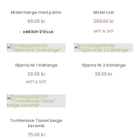
LÄGG I VARUKORG
LÄGG I VARUKORG
Mistel hänge med pärlor
Mistel rost
69.00 kr
269.00 kr
MITT & DITT
MITT & DITT
ENDAST 2 KVAR
LÄGG I VARUKORG
LÄGG I VARUKORG
Stjärna Nr 1 trähänge
Stjärna Nr 2 trähänge
29.00 kr
29.00 kr
MITT & DITT
LÄGG I VARUKORG
Tomtenisse Tassel beige
keramik
75.00 kr