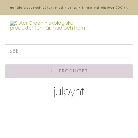
Handla tryggt och säkert med Klarna.
Fri frakt vid köp över 700 kr.
PRODUKTER
julpynt