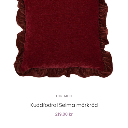
LÄGG I VARUKORG
FONDACO
Kuddfodral Selma mörkröd
219.00 kr