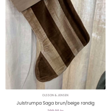
LÄGG I VARUKORG
OLSSON & JENSEN
Julstrumpa Saga brun/beige randig
299.00 kr