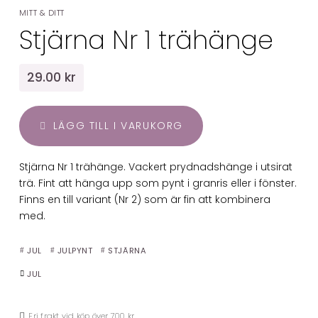
MITT & DITT
Stjärna Nr 1 trähänge
29.00 kr
LÄGG TILL I VARUKORG
Stjärna Nr 1 trähänge. Vackert prydnadshänge i utsirat
trä. Fint att hänga upp som pynt i granris eller i fönster.
Finns en till variant (Nr 2) som är fin att kombinera
med.
JUL
JULPYNT
STJÄRNA
JUL
Fri frakt vid köp över 700 kr