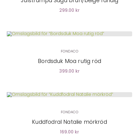
Julstrumpa Saga brun/beige randig
299.00 kr
FONDACO
Bordsduk Moa rutig röd
399.00 kr
LÄGG I VARUKORG
FONDACO
Kuddfodral Natalie mörkröd
169.00 kr