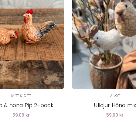
LÄGG I
LÄGG I
VARUKORG
VARUKORG
MITT & DITT
A LOT
p & höna Pip 2-pack
Ulldjur Höna mi
59.00 kr
59.00 kr