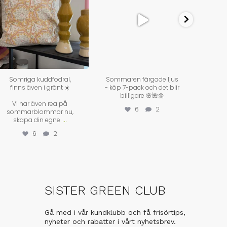
Somriga kuddfodral,
Sommaren färgade ljus
Just n
finns även i grönt ☀️
- köp 7-pack och det blir
på de
billigare 🌸🌺🌼
fiberl
Vi har även rea på
prec
6
2
sommarblommor nu,
...
skapa din egne
6
2