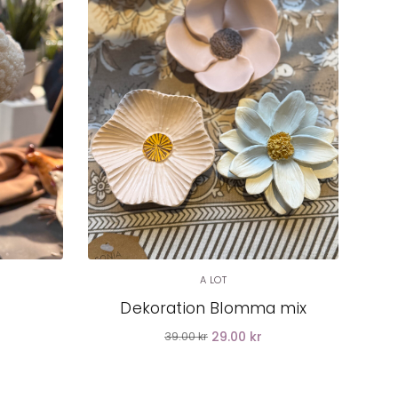
LÄGG I
VARUKORG
A LOT
x
Dekoration Blomma mix
29.00 kr
39.00 kr