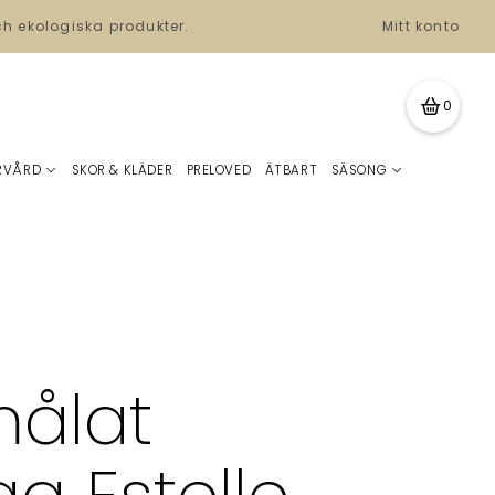
ch ekologiska produkter.
Mitt konto
0
RVÅRD
SKOR & KLÄDER
PRELOVED
ÄTBART
SÄSONG
ålat