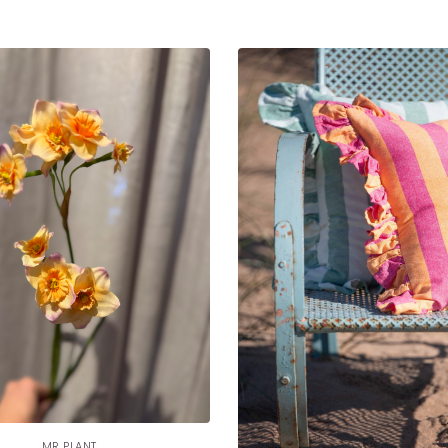
LÄGG I
VARUKORG
MR PLANT