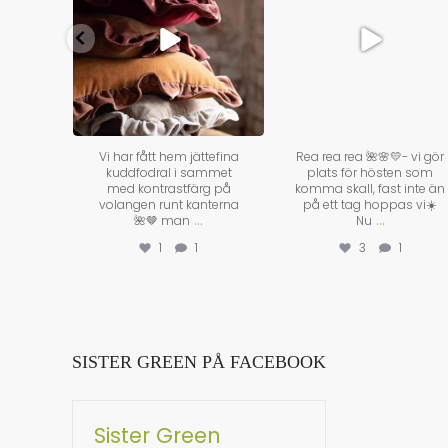
r som
Vi har fått hem jättefina
Rea rea rea 🌺🌸💛- vi gör
ch en
kuddfodral i sammet
plats för hösten som
hittar
med kontrastfärg på
komma skall, fast inte än
🌸💐
volangen runt kanterna
på ett tag hoppas vi☀️
...
...
🌺🤎 man
Nu
1
1
1
3
1
SISTER GREEN PÅ FACEBOOK
Sister Green