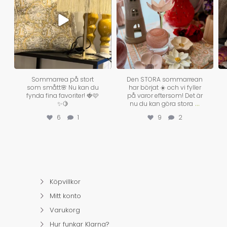
Sommarrea på stort
Den STORA sommarrean
som smått🌸 Nu kan du
har börjat ☀️ och vi fyller
fynda fina favoriter! 🍓🩷
på varor eftersom! Det är
...
✨🍋
nu du kan göra stora
6
1
9
2
Köpvillkor
Mitt konto
Varukorg
Hur funkar Klarna?