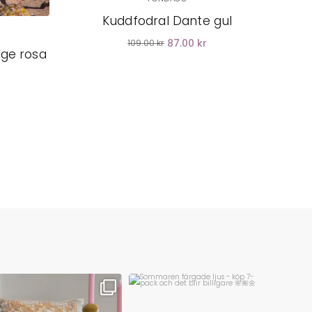
Kuddfodral Dante gul
87.00 kr
109.00 kr
nge rosa