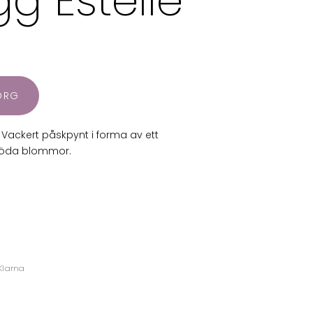
g Estelle
KORG
Vackert påskpynt i forma av ett
röda blommor.
Klarna