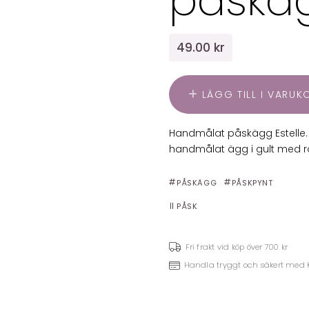
påskäg
49.00 kr
LÄGG TILL I VARU
Handmålat påskägg Estelle. 
handmålat ägg i gult med 
PÅSKÄGG
PÅSKPYNT
PÅSK
Fri frakt vid köp över 700 kr
Handla tryggt och säkert med 