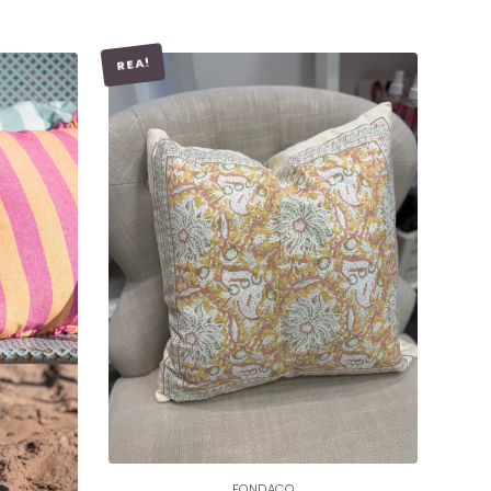
REA!
LÄGG I
VARUKORG
FONDACO