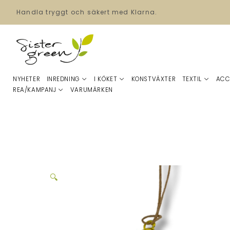
Handla tryggt och säkert med Klarna.
NYHETER
INREDNING
I KÖKET
KONSTVÄXTER
TEXTIL
ACC
REA/KAMPANJ
VARUMÄRKEN
🔍