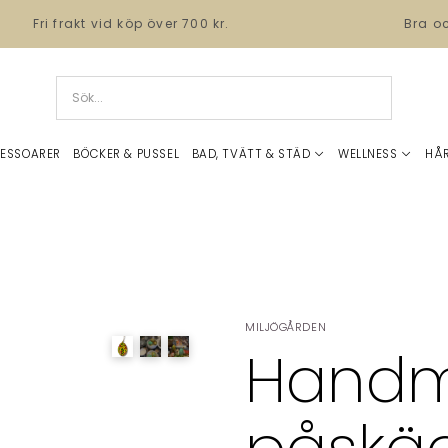
Fri frakt vid köp över 700 kr.
Bra o
ESSOARER
BÖCKER & PUSSEL
BAD, TVÄTT & STÄD
WELLNESS
HÅ
MILJÖGÅRDEN
Handm