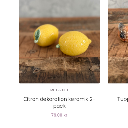
MITT & DITT
Citron dekoration keramik 2-
Tup
pack
79.00 kr