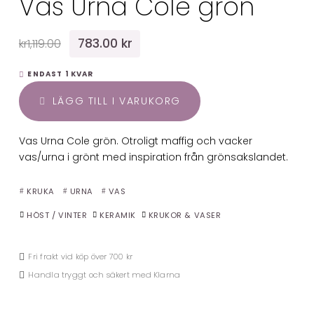
Vas Urna Cole grön
783.00 kr
kr1,119.00
ENDAST 1 KVAR
LÄGG TILL I VARUKORG
Vas Urna Cole grön. Otroligt maffig och vacker
vas/urna i grönt med inspiration från grönsakslandet.
KRUKA
URNA
VAS
HÖST / VINTER
KERAMIK
KRUKOR & VASER
Fri frakt vid köp över 700 kr
Handla tryggt och säkert med Klarna